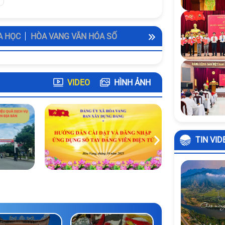
A HỌC
HÒA VANG VĂN HÓA SỐ
VIDEO
HÌNH ẢNH
TIN VID