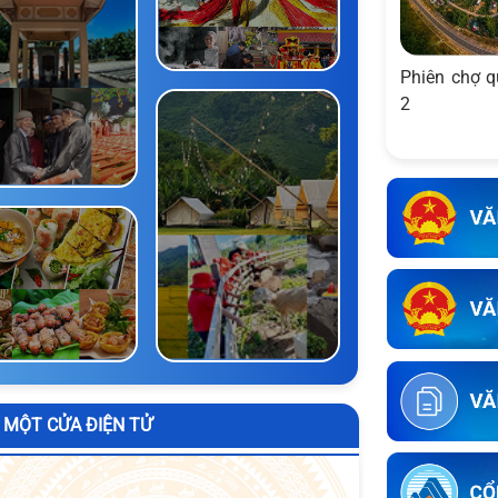
Phiên chợ q
2
LÀNG
NGHỀ
/
LỄ
HỘI
DI
ÍCH
/
ANH
HÂN
NHÀ
DU
ÀNG
LỊCH
MỘT CỬA ĐIỆN TỬ
/
HÒA
UÁN
VANG
ĂN