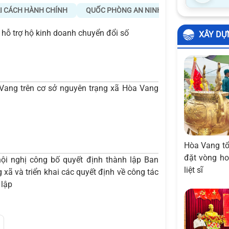
I CÁCH HÀNH CHÍNH
QUỐC PHÒNG AN NINH
ĐÔ THỊ MÔI T
hỗ trợ hộ kinh doanh chuyển đổi số
XÂY DỰ
Vang trên cơ sở nguyên trạng xã Hòa Vang
Hòa Vang tổ
đặt vòng ho
i nghị công bố quyết định thành lập Ban
liệt sĩ
xã và triển khai các quyết định về công tác
 lập