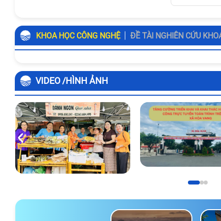
KHOA HỌC CÔNG NGHỆ
ĐỀ TÀI NGHIÊN CỨU KHO
VIDEO /HÌNH ẢNH