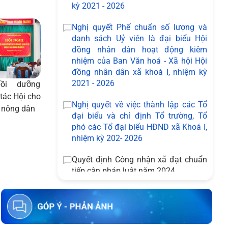
kỳ 2021 - 2026
Nghị quyết Phế chuẩn số lượng và
danh sách Uỷ viên là đại biểu Hội
đồng nhân dân hoạt động kiêm
nhiệm của Ban Văn hoá - Xã hội Hội
đồng nhân dân xã khoá I, nhiệm kỳ
Hòa Vang: Động thổ lấy
Hòa Vang phát độ
2021 - 2026
ồi dưỡng
mẫu ADN hài cốt liệt sĩ tại
điểm hỗ trợ hộ kin
tác Hội cho
Nghĩa trang Liệt sĩ Hòa
Nghị quyết về việc thành lập các Tổ
chuyển đổi số
n nông dân
đại biểu và chỉ định Tổ trường, Tổ
Phong
phó các Tổ đại biểu HĐND xã Khoá I,
nhiệm kỳ 202- 2026
Quyết định Công nhận xã đạt chuẩn
tiếp cận pháp luật năm 2024
Thông báo tuyển dụng hợp đồng lao
động giáo viên năm học 2024-2025