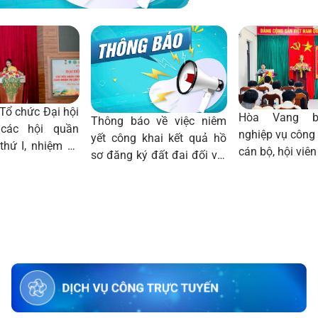
Tổ chức Đại hội
Hòa Vang b
Thông báo về việc niêm
 các hội quần
nghiệp vụ công 
yết công khai kết quả hồ
thứ I, nhiệm kỳ
cán bộ, hội viê
sơ đăng ký đất đai đối với
31
thửa đất số 265, tờ bản đồ
số 16 của ông Nguyễn
Dũng và bà Mạc Thị Thùy
Nhân tại thôn Dương Lâm,
xã Hòa Vang