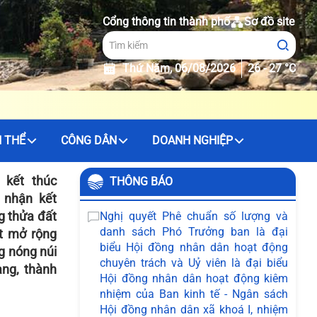
Cổng thông tin thành phố
Sơ đồ site
Thứ Năm, 06/08/2026
26 - 27 °C
 THỂ
CÔNG DÂN
DOANH NGHIỆP
 kết thúc
THÔNG BÁO
 nhận kết
g thửa đất
Nghị quyết Phê chuẩn số lượng và
danh sách Phó Trưởng ban là đại
t mở rộng
biểu Hội đồng nhân dân hoạt động
g nóng núi
chuyên trách và Uỷ viên là đại biểu
ng, thành
Hội đồng nhân dân hoạt động kiêm
nhiệm của Ban kinh tế - Ngân sách
Hội đồng nhân dân xã khoá I, nhiệm