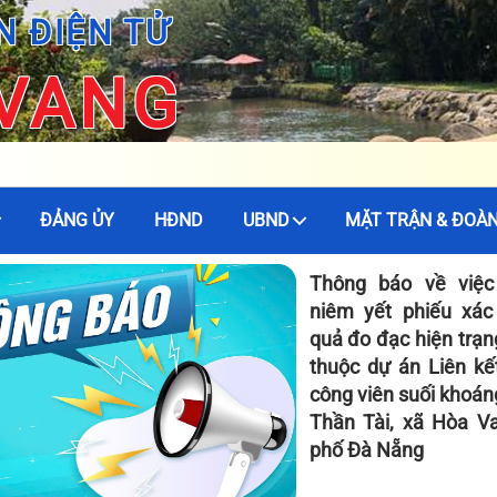
N ĐIỆN TỬ
 VANG
ĐẢNG ỦY
HĐND
UBND
MẶT TRẬN & ĐOÀN
Thông báo về việc
niêm yết phiếu xác
quả đo đạc hiện trạn
thuộc dự án Liên kế
công viên suối khoán
Thần Tài, xã Hòa Va
phố Đà Nẵng