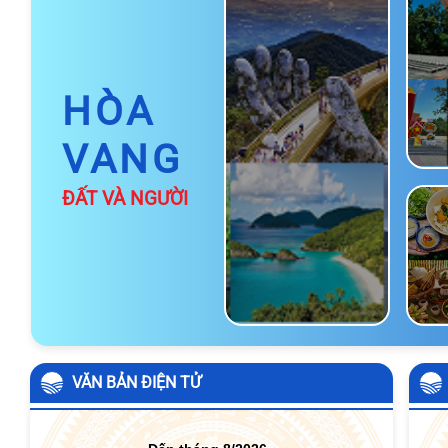
HÒA
VANG
ĐẤT VÀ NGƯỜI
T
D
N
DANH
LAM /
H
VĂN BẢN ĐIỆN TỬ
THẮNG
CẢNH
Q