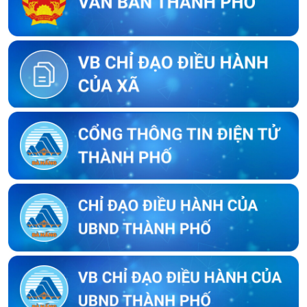
Thông báo về việc kết thúc niêm yết ký xác nhận ranh giới, mốc
giới thửa đất của người sử dụng đất liền kề với ông Lê Trung Lý
Thông báo về việc kết thúc niêm yết ký xác nhận ranh giới, mốc
giới thửa đất của người sử dụng đất liền kề với ông Nguyễn
Bông
Thông báo về việc kết thúc niêm yết ký xác nhận ranh giới, mốc
giới của người sử dụng đất liền kề với bà Trần Thị Huyền Trang
Thông báo về việc kết thúc niêm yết ký xác nhận ranh giới, mốc
giới của người sử dụng đất liền kề với ông Trần Hữu Phúc
Thông báo về việc kết thúc niêm yết ký xác nhận ranh giới, mốc
giới thửa đất của người sử dụng đất liền kề với ông Lưu Ngọc
Biển
Thông báo về việc kết thúc niêm yết ký xác nhận ranh giới, mốc
giới thửa đất của người sử dụng đất liền kề với ông Lê Thái Sơn