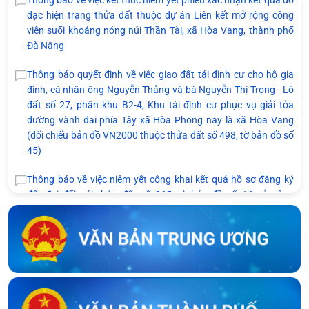
Thông báo về việc kết thúc niêm yết phiếu xác nhận kết quả đo
đạc hiện trạng thửa đất thuộc dự án Liên kết mở rộng công
viên suối khoáng nóng núi Thần Tài, xã Hòa Vang, thành phố
Đà Nẵng
Thông báo quyết định về việc giao đất tái định cư cho hộ gia
đình, cá nhân ông Nguyễn Thảng và bà Nguyễn Thị Trọng - Lô
đất số 27, phân khu B2-4, Khu tái định cư phục vụ giải tỏa
đường vành đai phía Tây xã Hòa Phong nay là xã Hòa Vang
(đối chiếu bản đồ VN2000 thuộc thửa đất số 498, tờ bản đồ số
45)
Thông báo về việc niêm yết công khai kết quả hồ sơ đăng ký
đất đai đối với thửa đất số 265, tờ bản đồ số 16 của ông
Nguyễn Dũng và bà Mạc Thị Thùy Nhân tại thôn Dương Lâm,
xã Hòa Vang
Thông báo về việc niêm yết công khai bản mô tả ranh giới, mốc
giới của bà Võ Thị Ngọc Hương và bà Nguyễn Thị Huệ tại thôn
An Châu cũ, nay là thôn Nam Thành, xã Hòa Vang, thành phố
Đà Nẵng