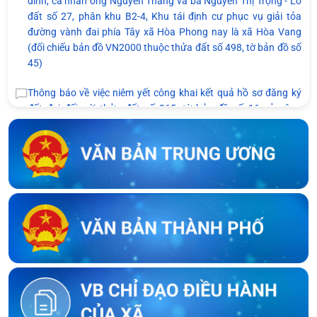
đình, cá nhân ông Nguyễn Thảng và bà Nguyễn Thị Trọng - Lô
đất số 27, phân khu B2-4, Khu tái định cư phục vụ giải tỏa
đường vành đai phía Tây xã Hòa Phong nay là xã Hòa Vang
(đối chiếu bản đồ VN2000 thuộc thửa đất số 498, tờ bản đồ số
45)
Thông báo về việc niêm yết công khai kết quả hồ sơ đăng ký
đất đai đối với thửa đất số 265, tờ bản đồ số 16 của ông
Nguyễn Dũng và bà Mạc Thị Thùy Nhân tại thôn Dương Lâm,
xã Hòa Vang
Thông báo về việc niêm yết công khai bản mô tả ranh giới, mốc
giới của bà Võ Thị Ngọc Hương và bà Nguyễn Thị Huệ tại thôn
An Châu cũ, nay là thôn Nam Thành, xã Hòa Vang, thành phố
Đà Nẵng
Thông báo về việc kết thúc niêm yết ký xác nhận ranh giới, mốc
giới thửa đất của người sử dụng đất liền kề với ông Lê Trung Lý
Thông báo về việc kết thúc niêm yết ký xác nhận ranh giới, mốc
giới thửa đất của người sử dụng đất liền kề với ông Nguyễn