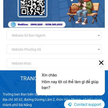
Website Sở Ban Ngành
Website Phường Xã
Website khác
TRANG THÔNG TIN ĐIỆN TỬ
XÃ HÒA VANG
Trưởng ban Ban biên tập: Ông LÊ PHÚ NGUYỆN - Chủ tịch UBND xã
Địa chỉ: Số 02, đường Dương Lâm 2, thôn Hòa Phong , xã Hòa Vang,
thành phố Đà Nẵng