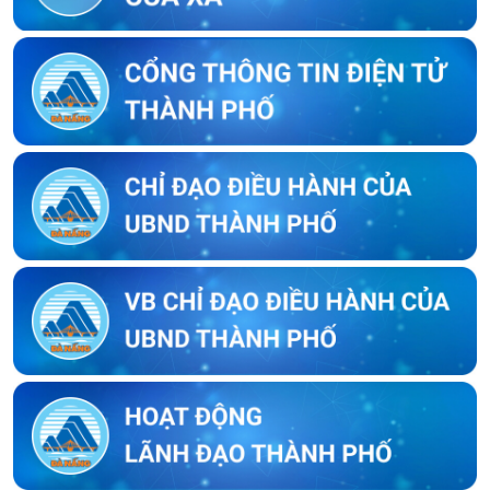
Bông
Thông báo về việc kết thúc niêm yết ký xác nhận ranh giới, mốc
giới của người sử dụng đất liền kề với bà Trần Thị Huyền Trang
Thông báo về việc kết thúc niêm yết ký xác nhận ranh giới, mốc
giới của người sử dụng đất liền kề với ông Trần Hữu Phúc
Thông báo về việc kết thúc niêm yết ký xác nhận ranh giới, mốc
giới thửa đất của người sử dụng đất liền kề với ông Lưu Ngọc
Biển
Thông báo về việc kết thúc niêm yết ký xác nhận ranh giới, mốc
giới thửa đất của người sử dụng đất liền kề với ông Lê Thái Sơn