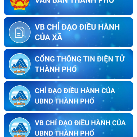
Thông báo về việc kết thúc niêm yết ký xác nhận ranh giới, mốc
giới thửa đất của người sử dụng đất liền kề với ông Lê Trung Lý
Thông báo về việc kết thúc niêm yết ký xác nhận ranh giới, mốc
giới thửa đất của người sử dụng đất liền kề với ông Nguyễn
Bông
Thông báo về việc kết thúc niêm yết ký xác nhận ranh giới, mốc
giới của người sử dụng đất liền kề với bà Trần Thị Huyền Trang
Thông báo về việc kết thúc niêm yết ký xác nhận ranh giới, mốc
giới của người sử dụng đất liền kề với ông Trần Hữu Phúc
Thông báo về việc kết thúc niêm yết ký xác nhận ranh giới, mốc
giới thửa đất của người sử dụng đất liền kề với ông Lưu Ngọc
Biển
Thông báo về việc kết thúc niêm yết ký xác nhận ranh giới, mốc
giới thửa đất của người sử dụng đất liền kề với ông Lê Thái Sơn