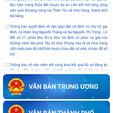
đạc hiện trạng thửa đất thuộc dự án Liên kết mở rộng công
viên suối khoáng nóng núi Thần Tài, xã Hòa Vang, thành phố
Đà Nẵng
Thông báo quyết định về việc giao đất tái định cư cho hộ gia
đình, cá nhân ông Nguyễn Thảng và bà Nguyễn Thị Trọng - Lô
đất số 27, phân khu B2-4, Khu tái định cư phục vụ giải tỏa
đường vành đai phía Tây xã Hòa Phong nay là xã Hòa Vang
(đối chiếu bản đồ VN2000 thuộc thửa đất số 498, tờ bản đồ số
45)
Thông báo về việc niêm yết công khai kết quả hồ sơ đăng ký
đất đai đối với thửa đất số 265, tờ bản đồ số 16 của ông
Nguyễn Dũng và bà Mạc Thị Thùy Nhân tại thôn Dương Lâm,
xã Hòa Vang
Thông báo về việc niêm yết công khai bản mô tả ranh giới, mốc
giới của bà Võ Thị Ngọc Hương và bà Nguyễn Thị Huệ tại thôn
An Châu cũ, nay là thôn Nam Thành, xã Hòa Vang, thành phố
Đà Nẵng