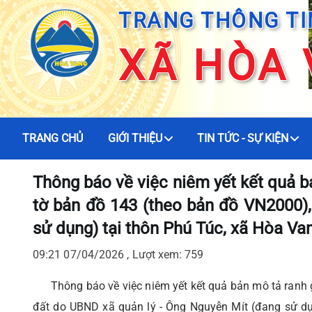
TRANG THÔNG TI
XÃ HÒA
TRANG CHỦ
GIỚI THIỆU
TIN TỨC - SỰ KIỆN
Thông báo về việc niêm yết kết quả bả
tờ bản đồ 143 (theo bản đồ VN2000)
sử dụng) tại thôn Phú Túc, xã Hòa Va
09:21 07/04/2026 , Lượt xem: 759
Thông báo về việc niêm yết kết quả bản mô tả ranh giớ
đất do UBND xã quản lý - Ông Nguyễn Mít (đang sử d