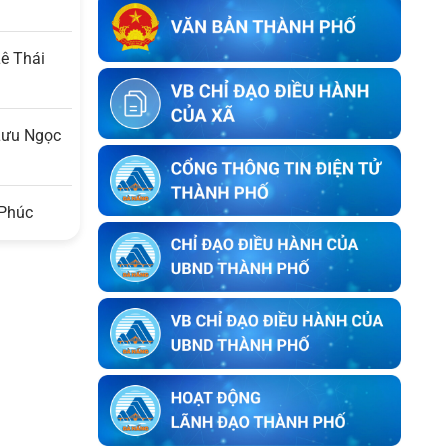
Thị Huệ tại thôn An Châu cũ, nay là
thôn Nam Thành, xã Hòa Vang, thành
phố Đà Nẵng
Lê Thái
Thông báo về việc kết thúc niêm yết
ký xác nhận ranh giới, mốc giới thửa
 Lưu Ngọc
đất của người sử dụng đất liền kề với
ông Lê Trung Lý
Thông báo về việc kết thúc niêm yết
 Phúc
ký xác nhận ranh giới, mốc giới thửa
đất của người sử dụng đất liền kề với
ông Nguyễn Bông
Thông báo về việc kết thúc niêm yết
ký xác nhận ranh giới, mốc giới của
người sử dụng đất liền kề với bà Trần
Thị Huyền Trang
Thông báo về việc kết thúc niêm yết
ký xác nhận ranh giới, mốc giới của