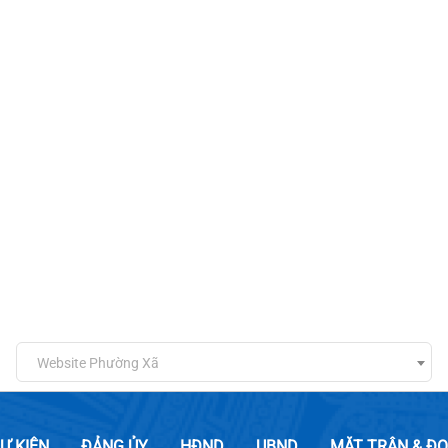
Website Phường Xã
SỰ KIỆN
ĐẢNG ỦY
HĐND
UBND
MẶT TRẬN & ĐO