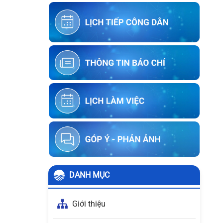
người sử dụng đất liền kề với ông
Trần Hữu Phúc
Thông báo về việc kết thúc niêm yết
ký xác nhận ranh giới, mốc giới thửa
đất của người sử dụng đất liền kề với
ông Lưu Ngọc Biển
Thông báo về việc kết thúc niêm yết
ký xác nhận ranh giới, mốc giới thửa
đất của người sử dụng đất liền kề với
ông Lê Thái Sơn
DANH MỤC
Giới thiệu