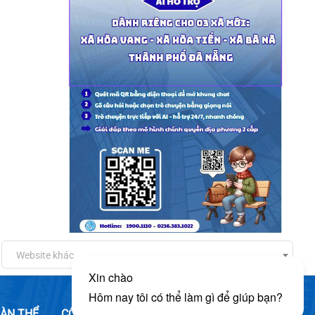
Website khác
ÀN THỂ
CÔNG DÂN
DOANH NGHIỆP