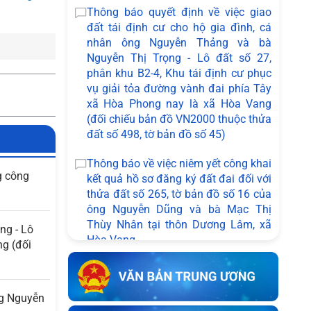
Thông báo quyết định về việc giao
đất tái định cư cho hộ gia đình, cá
nhân ông Nguyễn Thảng và bà
Nguyễn Thị Trọng - Lô đất số 27,
phân khu B2-4, Khu tái định cư phục
vụ giải tỏa đường vành đai phía Tây
xã Hòa Phong nay là xã Hòa Vang
(đối chiếu bản đồ VN2000 thuộc thửa
đất số 498, tờ bản đồ số 45)
Thông báo về việc niêm yết công khai
g công
kết quả hồ sơ đăng ký đất đai đối với
thửa đất số 265, tờ bản đồ số 16 của
ông Nguyễn Dũng và bà Mạc Thị
Thùy Nhân tại thôn Dương Lâm, xã
ng - Lô
Hòa Vang
ng (đối
Thông báo về việc niêm yết công khai
bản mô tả ranh giới, mốc giới của bà
ng Nguyễn
Võ Thị Ngọc Hương và bà Nguyễn