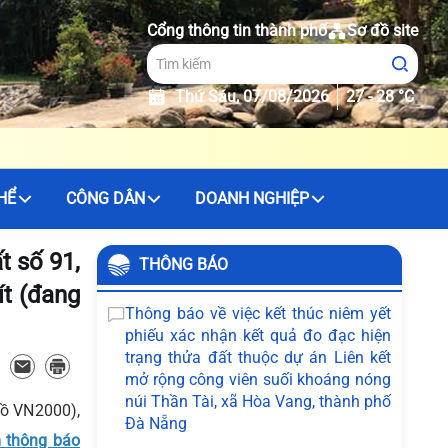
Cổng thông tin thành phố
Sơ đồ site
Thứ Sáu, 07/08/2026
27 - 28 °C
HỂ
CÔNG DÂN
DOANH NGHIỆP
t số 91,
THÔNG BÁO
t (đang
Thông báo về việc kết thúc niêm yết
phiếu xác nhận kết quả đo đạc hiện
trạng thửa đất thuộc dự án Liên kết
mở rộng công viên suối khoáng nóng
núi Thần Tài, xã Hòa Vang, thành phố
đồ VN2000),
Đà Nẵng
 thông báo