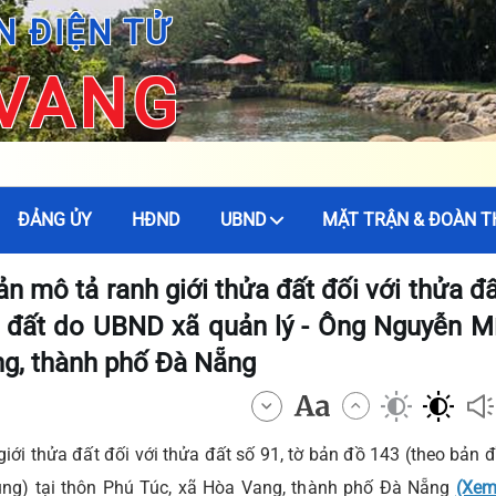
N ĐIỆN TỬ
 VANG
ĐẢNG ỦY
HĐND
UBND
MẶT TRẬN & ĐOÀN T
n mô tả ranh giới thửa đất đối với thửa đấ
, đất do UBND xã quản lý - Ông Nguyễn Mí
ng, thành phố Đà Nẵng
i thửa đất đối với thửa đất số 91, tờ bản đồ 143 (theo bản 
ụng) tại thôn Phú Túc, xã Hòa Vang, thành phố Đà Nẵng
(Xem