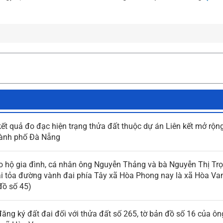
kết quả đo đạc hiện trạng thửa đất thuộc dự án Liên kết mở rộn
thành phố Đà Nẵng
ho hộ gia đình, cá nhân ông Nguyễn Thảng và bà Nguyễn Thị Trọ
iải tỏa đường vành đai phía Tây xã Hòa Phong nay là xã Hòa Va
đồ số 45)
đăng ký đất đai đối với thửa đất số 265, tờ bản đồ số 16 của ô