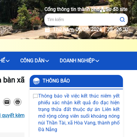
Cổng thông tin thành phố
Sơ đồ site
Thứ Năm, 06/08/2026
25 - 26 °C
HỂ
CÔNG DÂN
DOANH NGHIỆP
a bàn xã
THÔNG BÁO
Thông báo về việc kết thúc niêm yết
phiếu xác nhận kết quả đo đạc hiện
trạng thửa đất thuộc dự án Liên kết
ị quyết kèm
mở rộng công viên suối khoáng nóng
núi Thần Tài, xã Hòa Vang, thành phố
Đà Nẵng