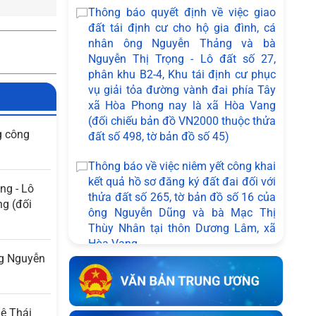
Thông báo quyết định về việc giao
đất tái định cư cho hộ gia đình, cá
nhân ông Nguyễn Thảng và bà
Nguyễn Thị Trọng - Lô đất số 27,
phân khu B2-4, Khu tái định cư phục
vụ giải tỏa đường vành đai phía Tây
xã Hòa Phong nay là xã Hòa Vang
(đối chiếu bản đồ VN2000 thuộc thửa
g công
đất số 498, tờ bản đồ số 45)
Thông báo về việc niêm yết công khai
kết quả hồ sơ đăng ký đất đai đối với
ng - Lô
thửa đất số 265, tờ bản đồ số 16 của
ng (đối
ông Nguyễn Dũng và bà Mạc Thị
Thùy Nhân tại thôn Dương Lâm, xã
Hòa Vang
ng Nguyễn
Thông báo về việc niêm yết công khai
bản mô tả ranh giới, mốc giới của bà
Võ Thị Ngọc Hương và bà Nguyễn
Lê Thái