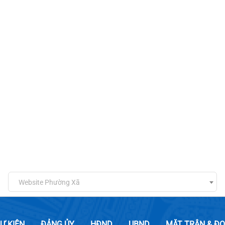
Website Phường Xã
SỰ KIỆN
ĐẢNG ỦY
HĐND
UBND
MẶT TRẬN & ĐO