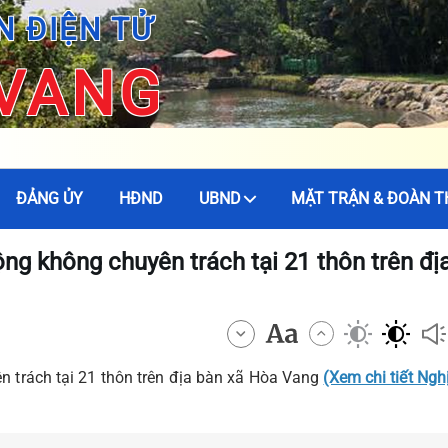
N ĐIỆN TỬ
 VANG
ĐẢNG ỦY
HĐND
UBND
MẶT TRẬN & ĐOÀN T
ng không chuyên trách tại 21 thôn trên đị
trách tại 21 thôn trên địa bàn xã Hòa Vang
(Xem chi tiết Ngh