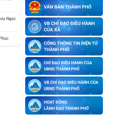
Thị Huệ tại thôn An Châu cũ, nay là
thôn Nam Thành, xã Hòa Vang, thành
phố Đà Nẵng
 Lưu Ngọc
Thông báo về việc kết thúc niêm yết
ký xác nhận ranh giới, mốc giới thửa
đất của người sử dụng đất liền kề với
 Phúc
ông Lê Trung Lý
Thông báo về việc kết thúc niêm yết
ký xác nhận ranh giới, mốc giới thửa
đất của người sử dụng đất liền kề với
ông Nguyễn Bông
Thông báo về việc kết thúc niêm yết
ký xác nhận ranh giới, mốc giới của
người sử dụng đất liền kề với bà Trần
Thị Huyền Trang
Thông báo về việc kết thúc niêm yết
ký xác nhận ranh giới, mốc giới của