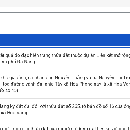
kết quả đo đạc hiện trạng thửa đất thuộc dự án Liên kết mở rộn
thành phố Đà Nẵng
ho hộ gia đình, cá nhân ông Nguyễn Thảng và bà Nguyễn Thị Trọ
iải tỏa đường vành đai phía Tây xã Hòa Phong nay là xã Hòa Va
đồ số 45)
đăng ký đất đai đối với thửa đất số 265, tờ bản đồ số 16 của ô
, xã Hòa Vang
 giới, mốc giới thửa đất của người sử dụng đất liền kề với ông 