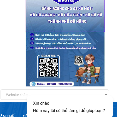
Website khác
ÀN THỂ
CÔNG DÂN
DOANH NGHIỆP