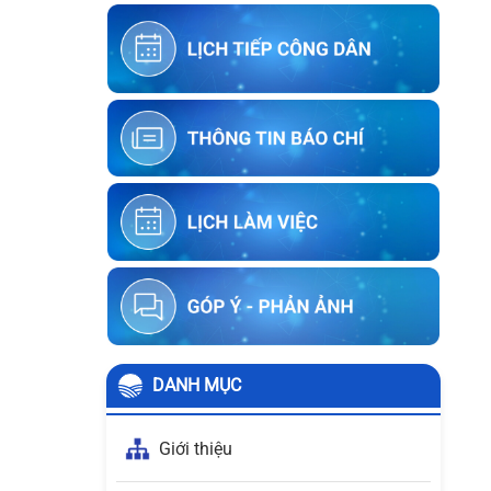
người sử dụng đất liền kề với ông
Trần Hữu Phúc
Thông báo về việc kết thúc niêm yết
ký xác nhận ranh giới, mốc giới thửa
đất của người sử dụng đất liền kề với
ông Lưu Ngọc Biển
Thông báo về việc kết thúc niêm yết
ký xác nhận ranh giới, mốc giới thửa
đất của người sử dụng đất liền kề với
ông Lê Thái Sơn
DANH MỤC
Giới thiệu