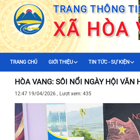
TRANG THÔNG TI
XÃ HÒA
TRANG CHỦ
GIỚI THIỆU
TIN TỨC - SỰ KIỆN
HÒA VANG: SÔI NỔI NGÀY HỘI VĂN
12:47 19/04/2026 , Lượt xem: 435