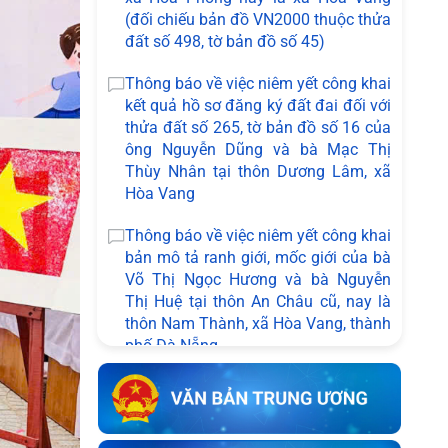
(đối chiếu bản đồ VN2000 thuộc thửa
đất số 498, tờ bản đồ số 45)
Thông báo về việc niêm yết công khai
kết quả hồ sơ đăng ký đất đai đối với
thửa đất số 265, tờ bản đồ số 16 của
ông Nguyễn Dũng và bà Mạc Thị
Thùy Nhân tại thôn Dương Lâm, xã
Hòa Vang
Thông báo về việc niêm yết công khai
bản mô tả ranh giới, mốc giới của bà
Võ Thị Ngọc Hương và bà Nguyễn
Thị Huệ tại thôn An Châu cũ, nay là
thôn Nam Thành, xã Hòa Vang, thành
phố Đà Nẵng
Thông báo về việc kết thúc niêm yết
ký xác nhận ranh giới, mốc giới thửa
đất của người sử dụng đất liền kề với