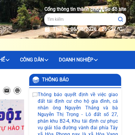
Cổng thông tin thành phố
Sơ đồ site
Thứ Tư, 05/08/2026
26 - 27 °C
HỂ
CÔNG DÂN
DOANH NGHIỆP
THÔNG BÁO
Thông báo quyết định về việc giao
đất tái định cư cho hộ gia đình, cá
nhân ông Nguyễn Thảng và bà
Nguyễn Thị Trọng - Lô đất số 27,
phân khu B2-4, Khu tái định cư phục
vụ giải tỏa đường vành đai phía Tây
xã Hòa Phong nay là xã Hòa Vang