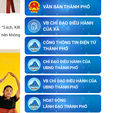
ông Lê Trung Lý
Thông báo về việc kết thúc niêm yết
ký xác nhận ranh giới, mốc giới thửa
đất của người sử dụng đất liền kề với
 “Sách, Kết
ông Nguyễn Bông
o nên không
Thông báo về việc kết thúc niêm yết
ký xác nhận ranh giới, mốc giới của
người sử dụng đất liền kề với bà Trần
Thị Huyền Trang
Thông báo về việc kết thúc niêm yết
ký xác nhận ranh giới, mốc giới của
người sử dụng đất liền kề với ông
Trần Hữu Phúc
Thông báo về việc kết thúc niêm yết
ký xác nhận ranh giới, mốc giới thửa
đất của người sử dụng đất liền kề với
ông Lưu Ngọc Biển