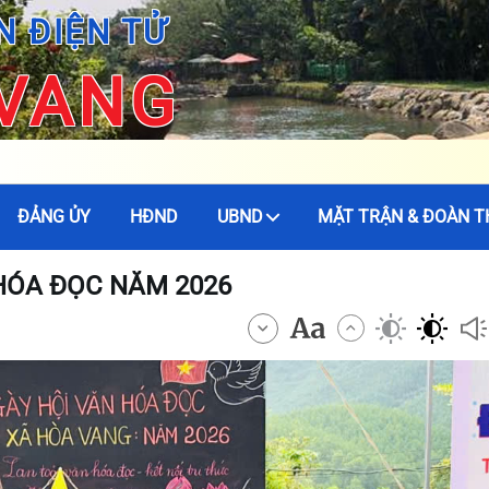
N ĐIỆN TỬ
 VANG
ĐẢNG ỦY
HĐND
UBND
MẶT TRẬN & ĐOÀN T
 HÓA ĐỌC NĂM 2026