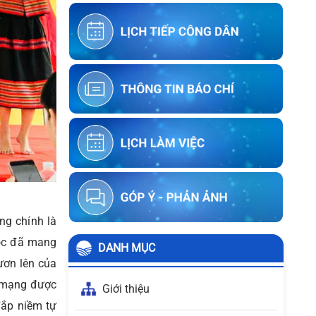
Thông báo về việc kết thúc niêm yết
ký xác nhận ranh giới, mốc giới thửa
đất của người sử dụng đất liền kề với
ông Lê Thái Sơn
Thông báo về việc kết thúc niêm yết
ký xác nhận ranh giới, mốc giới thửa
đất của người sử dụng đất liền kề với
ông Đặng Minh Phương
ng chính là
học đã mang
DANH MỤC
vươn lên của
ch mạng được
Giới thiệu
đắp niềm tự