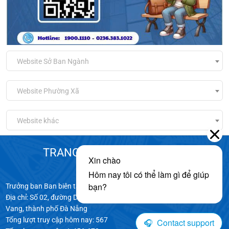
Website Sở Ban Ngành
Website Phường Xã
Website khác
TRANG THÔNG TIN ĐIỆN TỬ
XÃ HÒA VANG
Trưởng ban Ban biên tập: Ông LÊ PHÚ NGUYỆN - Chủ tịch UBND xã
Địa chỉ: Số 02, đường Dương Lâm 2, thôn Dương Lâm 1, xã Hòa
Vang, thành phố Đà Nẵng
Tổng lượt truy cập hôm nay:
567