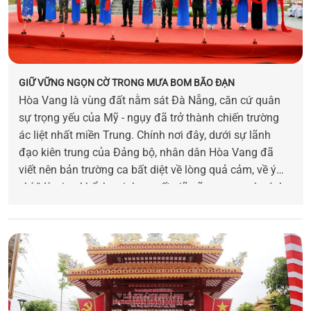
GIỮ VỮNG NGỌN CỜ TRONG MƯA BOM BÃO ĐẠN
Hòa Vang là vùng đất nằm sát Đà Nẵng, căn cứ quân
sự trọng yếu của Mỹ - ngụy đã trở thành chiến trường
ác liệt nhất miền Trung. Chính nơi đây, dưới sự lãnh
đạo kiên trung của Đảng bộ, nhân dân Hòa Vang đã
viết nên bản trường ca bất diệt về lòng quả cảm, về ý
chí “dù gian khổ, hy sinh, quyết giữ vững ngọn cờ cách
mạng đến ngày toàn thắng”, Đảng bộ huyện Hòa Vang
đã biến đau thương thành sức mạnh, giữ vững ngọn cờ
cách mạng giữa những năm tháng khốc liệt nhất của
cuộc kháng chiến chống Mỹ cứu nước.