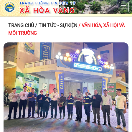
TRANG THÔNG TIN ĐIỆN TỬ
XÃ HÒA VANG
TRANG CHỦ
/ TIN TỨC - SỰ KIỆN
/ VĂN HÓA, XÃ HỘI VÀ
MÔI TRƯỜNG