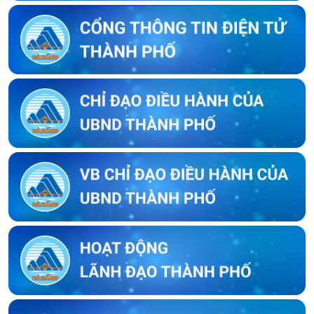
Thông báo về việc kết thúc niêm yết ký xác nhận ranh giới, mốc
giới của người sử dụng đất liền kề với bà Trần Thị Huyền Trang
Thông báo về việc kết thúc niêm yết ký xác nhận ranh giới, mốc
giới của người sử dụng đất liền kề với ông Trần Hữu Phúc
Thông báo về việc kết thúc niêm yết ký xác nhận ranh giới, mốc
giới thửa đất của người sử dụng đất liền kề với ông Lưu Ngọc
Biển
Thông báo về việc kết thúc niêm yết ký xác nhận ranh giới, mốc
giới thửa đất của người sử dụng đất liền kề với ông Lê Thái Sơn