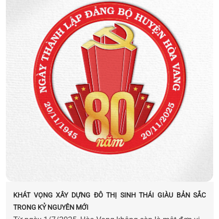
thể hóa bằng Kế hoạch số 63/KH-UBND nhằm triển khai
Đề án phù hợp với điều kiện mới. Những kết quả bước
đầu mở ra kỳ vọng đưa Bồ Bản sớm trở thành điểm
sáng văn hóa tiêu biểu của Hòa Vang và thành phố Đà
Nẵng.
KHÁT VỌNG XÂY DỰNG ĐÔ THỊ SINH THÁI GIÀU BẢN SẮC
TRONG KỶ NGUYÊN MỚI