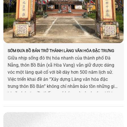
SỚM ĐƯA BỒ BẢN TRỞ THÀNH LÀNG VĂN HÓA ĐẶC TRƯNG
Giữa nhịp sống đô thị hóa nhanh của thành phố Đà
Nẵng, thôn Bồ Bản (xã Hòa Vang) vẫn giữ được dáng
vóc một làng quê cổ với bề dày hơn 500 năm lịch sử.
Việc triển khai đề án “Xây dựng Làng văn hóa đặc
trưng thôn Bồ Bản” không chỉ nhằm bảo tồn những giá
trị văn hóa truyền thống quý báu, mà còn hướng tới tạo
dựng một mô hình phát triển bền vững, gắn văn hóa với
du lịch sinh thái, du lịch cộng đồng. Sau khi thực hiện
mô hình chính quyền địa phương hai cấp, Đảng ủy xã
đã ban hành kết luận lãnh đạo thực hiện, UBND xã cụ