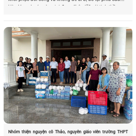
Hòa Vang bước vào giai đoạn “hậu lũ” với tinh thần
mạnh mẽ, ấm áp và đoàn kết.
Nhóm thiện nguyện cô Thảo, nguyên giáo viên trường THPT