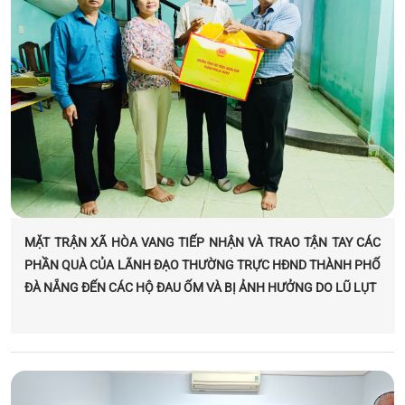
MẶT TRẬN XÃ HÒA VANG TIẾP NHẬN VÀ TRAO TẬN TAY CÁC
PHẦN QUÀ CỦA LÃNH ĐẠO THƯỜNG TRỰC HĐND THÀNH PHỐ
ĐÀ NẴNG ĐẾN CÁC HỘ ĐAU ỐM VÀ BỊ ẢNH HƯỞNG DO LŨ LỤT