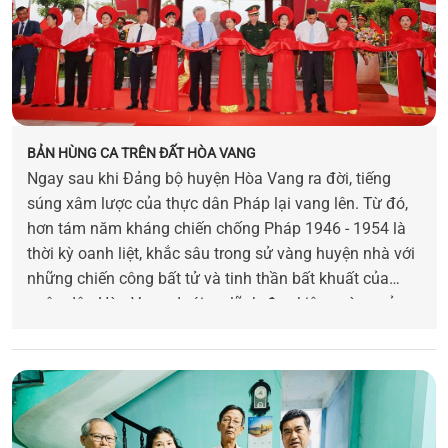
BẢN HÙNG CA TRÊN ĐẤT HÒA VANG
Ngay sau khi Đảng bộ huyện Hòa Vang ra đời, tiếng
súng xâm lược của thực dân Pháp lại vang lên. Từ đó,
hơn tám năm kháng chiến chống Pháp 1946 - 1954 là
thời kỳ oanh liệt, khắc sâu trong sử vàng huyện nhà với
những chiến công bất tử và tinh thần bất khuất của
quân dân Hòa Vang dưới sự lãnh đạo kiên cường của
Đảng bộ. Từ Trung Mang, Đồng Xanh - Đồng Nghệ đến
Bồ Bồ, mỗi tấc đất Hòa Vang đều thấm máu và niềm tin
sắt son của người cộng sản. Đó là bản hùng ca bất tử
của lòng yêu nước, của ý chí kiên cường và khát vọng
độc lập.