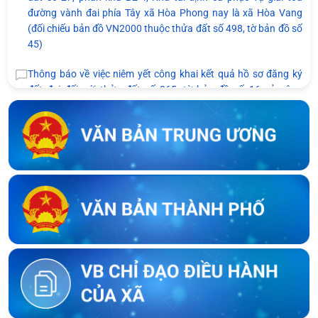
đường vành đai phía Tây xã Hòa Phong nay là xã Hòa Vang
(đối chiếu bản đồ VN2000 thuộc thửa đất số 498, tờ bản đồ số
45)
Thông báo về việc niêm yết công khai kết quả hồ sơ đăng ký
đất đai đối với thửa đất số 265, tờ bản đồ số 16 của ông
Nguyễn Dũng và bà Mạc Thị Thùy Nhân tại thôn Dương Lâm,
xã Hòa Vang
Thông báo về việc niêm yết công khai bản mô tả ranh giới, mốc
giới của bà Võ Thị Ngọc Hương và bà Nguyễn Thị Huệ tại thôn
An Châu cũ, nay là thôn Nam Thành, xã Hòa Vang, thành phố
Đà Nẵng
Thông báo về việc kết thúc niêm yết ký xác nhận ranh giới, mốc
giới thửa đất của người sử dụng đất liền kề với ông Lê Trung Lý
Thông báo về việc kết thúc niêm yết ký xác nhận ranh giới, mốc
giới thửa đất của người sử dụng đất liền kề với ông Nguyễn
Bông