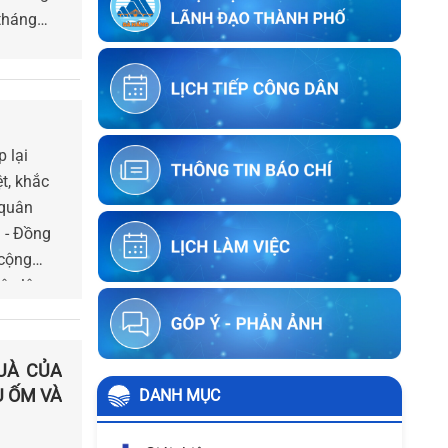
Thông báo về việc kết thúc niêm yết
tháng
ký xác nhận ranh giới, mốc giới của
người sử dụng đất liền kề với ông
Trần Hữu Phúc
Thông báo về việc kết thúc niêm yết
ký xác nhận ranh giới, mốc giới thửa
 lại
đất của người sử dụng đất liền kề với
t, khắc
ông Lưu Ngọc Biển
 quân
Thông báo về việc kết thúc niêm yết
 - Đồng
ký xác nhận ranh giới, mốc giới thửa
 cộng
đất của người sử dụng đất liền kề với
ộc lập.
ông Lê Thái Sơn
UÀ CỦA
 ỐM VÀ
DANH MỤC