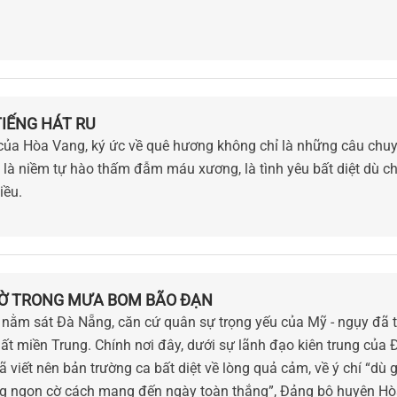
TIẾNG HÁT RU
của Hòa Vang, ký ức về quê hương không chỉ là những câu chuyệ
, là niềm tự hào thấm đẫm máu xương, là tình yêu bất diệt dù c
iều.
CỜ TRONG MƯA BOM BÃO ĐẠN
 nằm sát Đà Nẵng, căn cứ quân sự trọng yếu của Mỹ - ngụy đã t
hất miền Trung. Chính nơi đây, dưới sự lãnh đạo kiên trung của 
viết nên bản trường ca bất diệt về lòng quả cảm, về ý chí “dù g
ững ngọn cờ cách mạng đến ngày toàn thắng”, Đảng bộ huyện H