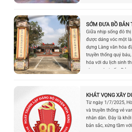
SỚM ĐƯA BỒ BẢN 
Giữa nhịp sống đô th
được dáng vóc một làn
dựng Làng văn hóa đặ
truyền thống quý báu,
hóa với du lịch sinh t
phương hai cấp, Đảng 
bằng Kế hoạch số 63/
quả bước đầu mở ra k
Vang và thành phố Đ
KHÁT VỌNG XÂY D
Từ ngày 1/7/2025, Hò
và truyền thống vẻ va
nhân dân. Đây là khởi
bản sắc, xứng tầm với 