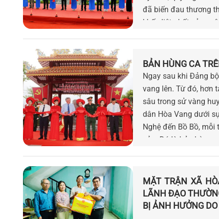
đã biến đau thương 
khốc liệt nhất của c
BẢN HÙNG CA TRÊ
Ngay sau khi Đảng bộ 
vang lên. Từ đó, hơn 
sâu trong sử vàng huy
dân Hòa Vang dưới sự
Nghệ đến Bồ Bồ, mỗi 
sản. Đó là bản hùng c
MẶT TRẬN XÃ HÒ
LÃNH ĐẠO THƯỜNG
BỊ ẢNH HƯỞNG DO