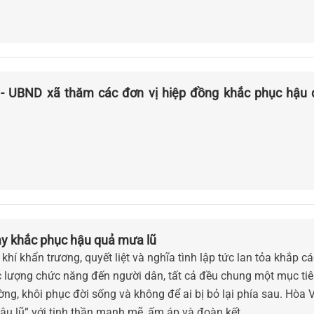
- UBND xã thăm các đơn vị hiệp đồng khắc phục hậu 
y khắc phục hậu quả mưa lũ
khí khẩn trương, quyết liệt và nghĩa tình lập tức lan tỏa khắp c
 lượng chức năng đến người dân, tất cả đều chung một mục ti
ờng, khôi phục đời sống và không để ai bị bỏ lại phía sau. Hòa 
ậu lũ” với tinh thần mạnh mẽ, ấm áp và đoàn kết.