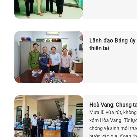
Lãnh đạo Đảng ủy 
thiên tai
Hoà Vang: Chung ta
Mưa lũ vừa rút, không 
xóm Hòa Vang. Từ lực
chóng vệ sinh môi trư
bước vào giai đoạn “h