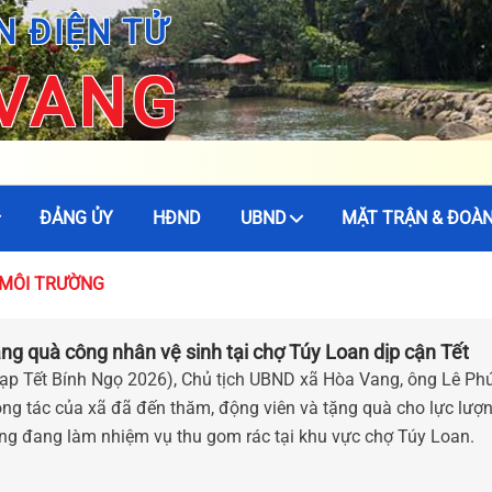
N ĐIỆN TỬ
 VANG
ĐẢNG ỦY
HĐND
UBND
MẶT TRẬN & ĐOÀN
À MÔI TRƯỜNG
g quà công nhân vệ sinh tại chợ Túy Loan dịp cận Tết
hạp Tết Bính Ngọ 2026), Chủ tịch UBND xã Hòa Vang, ông Lê Ph
ng tác của xã đã đến thăm, động viên và tặng quà cho lực lượ
ờng đang làm nhiệm vụ thu gom rác tại khu vực chợ Túy Loan.