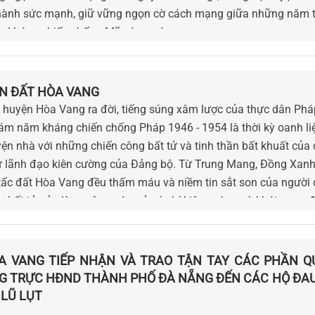
thành sức mạnh, giữ vững ngọn cờ cách mạng giữa những năm 
uộc kháng chiến chống Mỹ cứu nước.
N ĐẤT HÒA VANG
huyện Hòa Vang ra đời, tiếng súng xâm lược của thực dân Pháp
tám năm kháng chiến chống Pháp 1946 - 1954 là thời kỳ oanh liệ
ện nhà với những chiến công bất tử và tinh thần bất khuất của
 lãnh đạo kiên cường của Đảng bộ. Từ Trung Mang, Đồng Xanh
tấc đất Hòa Vang đều thấm máu và niềm tin sắt son của người
a bất tử của lòng yêu nước, của ý chí kiên cường và khát vọng đ
A VANG TIẾP NHẬN VÀ TRAO TẬN TAY CÁC PHẦN Q
 TRỰC HĐND THÀNH PHỐ ĐÀ NẴNG ĐẾN CÁC HỘ ĐAU
 LŨ LỤT