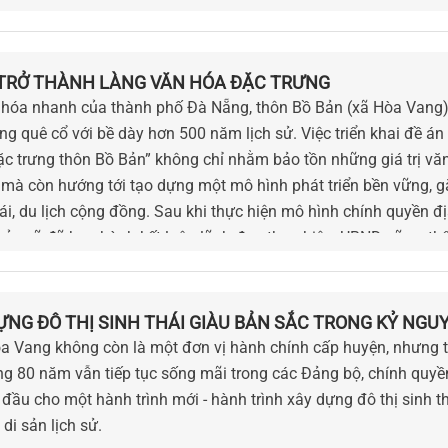
TRỞ THÀNH LÀNG VĂN HÓA ĐẶC TRƯNG
ị hóa nhanh của thành phố Đà Nẵng, thôn Bồ Bản (xã Hòa Vang)
g quê cổ với bề dày hơn 500 năm lịch sử. Việc triển khai đề án
c trưng thôn Bồ Bản” không chỉ nhằm bảo tồn những giá trị vă
 mà còn hướng tới tạo dựng một mô hình phát triển bền vững, 
hái, du lịch cộng đồng. Sau khi thực hiện mô hình chính quyền đ
ủy xã đã ban hành kết luận lãnh đạo thực hiện, UBND xã cụ th
KH-UBND nhằm triển khai Đề án phù hợp với điều kiện mới. Nhữ
ỳ vọng đưa Bồ Bản sớm trở thành điểm sáng văn hóa tiêu biểu
à Nẵng.
ỰNG ĐÔ THỊ SINH THÁI GIÀU BẢN SẮC TRONG KỶ NGU
a Vang không còn là một đơn vị hành chính cấp huyện, nhưng t
ng 80 năm vẫn tiếp tục sống mãi trong các Đảng bộ, chính quyề
 đầu cho một hành trình mới - hành trình xây dựng đô thị sinh th
di sản lịch sử.