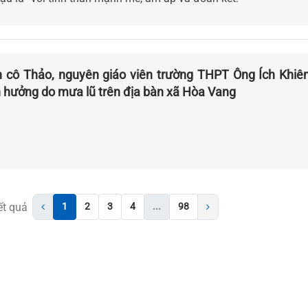
 cô Thảo, nguyên giáo viên trường THPT Ông Ích Khiê
h hưởng do mưa lũ trên địa bàn xã Hòa Vang
t quả
1
2
3
4
...
98