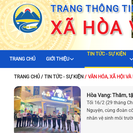
TRANG THÔNG TI
XÃ HÒA
TIN TỨC - SỰ KIỆN
TRANG CHỦ
GIỚI THIỆU
TRANG CHỦ
/ TIN TỨC - SỰ KIỆN
/ VĂN HÓA, XÃ HỘI V
Hòa Vang: Thăm, tặn
Tối 16/2 (29 tháng C
Nguyện, cùng đoàn cô
nhân vệ sinh môi trư