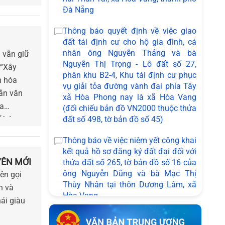
Đà Nẵng
Thông báo quyết định về việc giao
đất tái định cư cho hộ gia đình, cá
nhân ông Nguyễn Thảng và bà
 vẫn giữ
Nguyễn Thị Trọng - Lô đất số 27,
 “Xây
phân khu B2-4, Khu tái định cư phục
n hóa
vụ giải tỏa đường vành đai phía Tây
gắn văn
xã Hòa Phong nay là xã Hòa Vang
ịa
(đối chiếu bản đồ VN2000 thuộc thửa
ể hóa
đất số 498, tờ bản đồ số 45)
ng kết
Thông báo về việc niêm yết công khai
 của Hòa
kết quả hồ sơ đăng ký đất đai đối với
YÊN MỚI
thửa đất số 265, tờ bản đồ số 16 của
ông Nguyễn Dũng và bà Mạc Thị
ên gọi
Thùy Nhân tại thôn Dương Lâm, xã
n và
Hòa Vang
ái giàu
Thông báo về việc niêm yết công khai