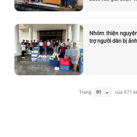
Nhóm thiện nguyện
trợ người dân bị ản
Trang
của
971
kế