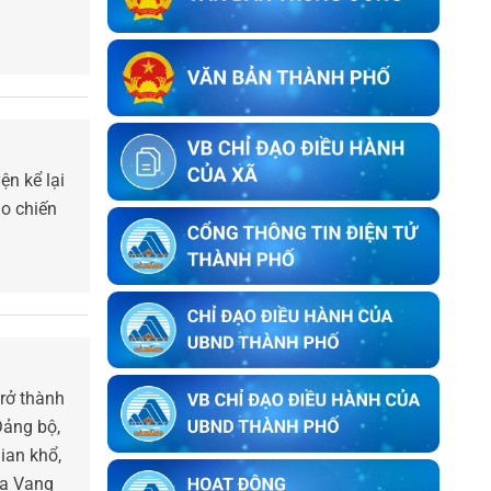
bản mô tả ranh giới, mốc giới của bà
Võ Thị Ngọc Hương và bà Nguyễn
Thị Huệ tại thôn An Châu cũ, nay là
thôn Nam Thành, xã Hòa Vang, thành
phố Đà Nẵng
Thông báo về việc kết thúc niêm yết
ký xác nhận ranh giới, mốc giới thửa
n kể lại
đất của người sử dụng đất liền kề với
ho chiến
ông Lê Trung Lý
Thông báo về việc kết thúc niêm yết
ký xác nhận ranh giới, mốc giới thửa
đất của người sử dụng đất liền kề với
ông Nguyễn Bông
Thông báo về việc kết thúc niêm yết
rở thành
ký xác nhận ranh giới, mốc giới của
Đảng bộ,
người sử dụng đất liền kề với bà Trần
ian khổ,
Thị Huyền Trang
òa Vang