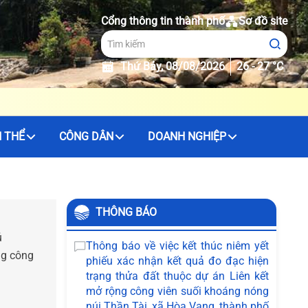
Cổng thông tin thành phố
Sơ đồ site
Thứ Bảy, 08/08/2026
26 - 27 °C
 THỂ
CÔNG DÂN
DOANH NGHIỆP
THÔNG BÁO
ú
Thông báo về việc kết thúc niêm yết
ng công
phiếu xác nhận kết quả đo đạc hiện
trạng thửa đất thuộc dự án Liên kết
mở rộng công viên suối khoáng nóng
núi Thần Tài, xã Hòa Vang, thành phố