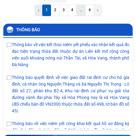
1
2
3
4
...
6
THÔNG BÁO
Thông báo về việc kết thúc niêm yết phiếu xác nhận kết quả đo
đạc hiện trạng thửa đất thuộc dự án Liên kết mở rộng công
viên suối khoáng nóng núi Thần Tài, xã Hòa Vang, thành phố
Đà Nẵng
Thông báo quyết định về việc giao đất tái định cư cho hộ gia
đình, cá nhân ông Nguyễn Thảng và bà Nguyễn Thị Trọng - Lô
đất số 27, phân khu B2-4, Khu tái định cư phục vụ giải tỏa
đường vành đai phía Tây xã Hòa Phong nay là xã Hòa Vang
(đối chiếu bản đồ VN2000 thuộc thửa đất số 498, tờ bản đồ số
45)
Thông báo về việc niêm yết công khai kết quả hồ sơ đăng ký
đất đai đối với thửa đất số 265, tờ bản đồ số 16 của ông