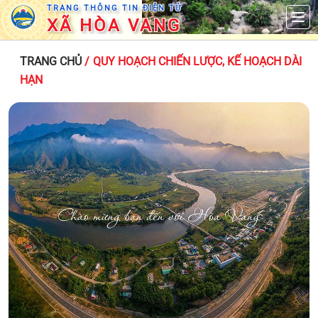
TRANG THÔNG TIN ĐIỆN TỬ
XÃ HÒA VANG
TRANG CHỦ
/ QUY HOẠCH CHIẾN LƯỢC, KẾ HOẠCH DÀI
HẠN