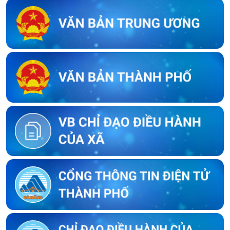
Nguyễn Dũng và bà Mạc Thị Thùy Nhân tại thôn Dương Lâm,
xã Hòa Vang
Thông báo về việc niêm yết công khai bản mô tả ranh giới, mốc
giới của bà Võ Thị Ngọc Hương và bà Nguyễn Thị Huệ tại thôn
An Châu cũ, nay là thôn Nam Thành, xã Hòa Vang, thành phố
Đà Nẵng
Thông báo về việc kết thúc niêm yết ký xác nhận ranh giới, mốc
giới thửa đất của người sử dụng đất liền kề với ông Lê Trung Lý
Thông báo về việc kết thúc niêm yết ký xác nhận ranh giới, mốc
giới thửa đất của người sử dụng đất liền kề với ông Nguyễn
Bông
Thông báo về việc kết thúc niêm yết ký xác nhận ranh giới, mốc
giới của người sử dụng đất liền kề với bà Trần Thị Huyền Trang
Thông báo về việc kết thúc niêm yết ký xác nhận ranh giới, mốc
giới của người sử dụng đất liền kề với ông Trần Hữu Phúc