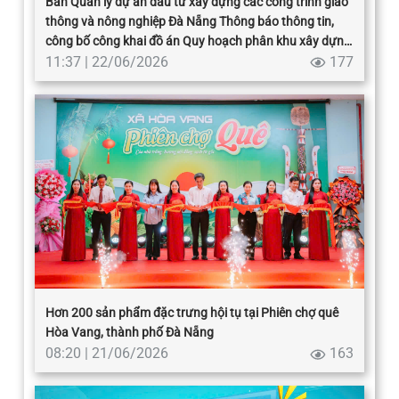
Ban Quản lý dự án đầu tư xây dựng các công trình giao
thông và nông nghiệp Đà Nẵng Thông báo thông tin,
công bố công khai đồ án Quy hoạch phân khu xây dựng
Khu du lịch Khu vực hồ Đồng Nghệ thuộc phân khu sinh
11:37 | 22/06/2026
177
thái phía Tây, TL 1/2000.
Hơn 200 sản phẩm đặc trưng hội tụ tại Phiên chợ quê
Hòa Vang, thành phố Đà Nẵng
08:20 | 21/06/2026
163