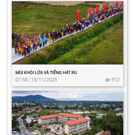
MÙI KHÓI LỬA VÀ TIẾNG HÁT RU
07:58 | 15/11/2025
912