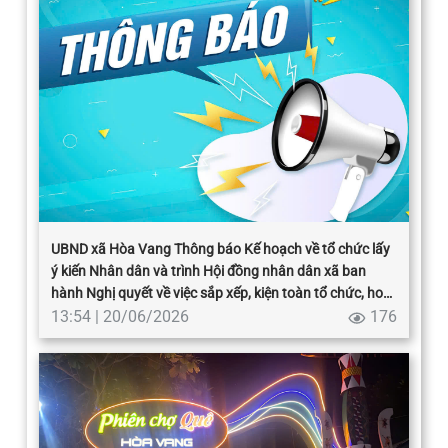
UBND xã Hòa Vang Thông báo Kế hoạch về tổ chức lấy
ý kiến Nhân dân và trình Hội đồng nhân dân xã ban
hành Nghị quyết về việc sắp xếp, kiện toàn tổ chức, hoạt
động của thôn trên địa bàn xã Hòa Vang
13:54 | 20/06/2026
176