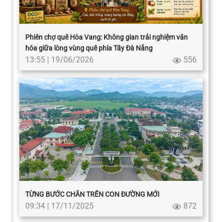
Phiên chợ quê Hòa Vang: Không gian trải nghiệm văn
hóa giữa lòng vùng quê phía Tây Đà Nẵng
13:55 | 19/06/2026
556
TỪNG BƯỚC CHÂN TRÊN CON ĐƯỜNG MỚI
09:34 | 17/11/2025
872