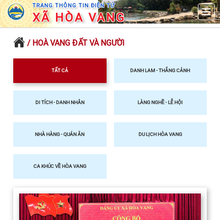
TRANG THÔNG TIN ĐIỆN TỬ
XÃ HÒA VANG
/ HOÀ VANG ĐẤT VÀ NGƯỜI
TẤT CẢ
DANH LAM - THẮNG CẢNH
DI TÍCH - DANH NHÂN
LÀNG NGHỀ - LỄ HỘI
NHÀ HÀNG - QUÁN ĂN
DU LỊCH HÒA VANG
CA KHÚC VỀ HÒA VANG